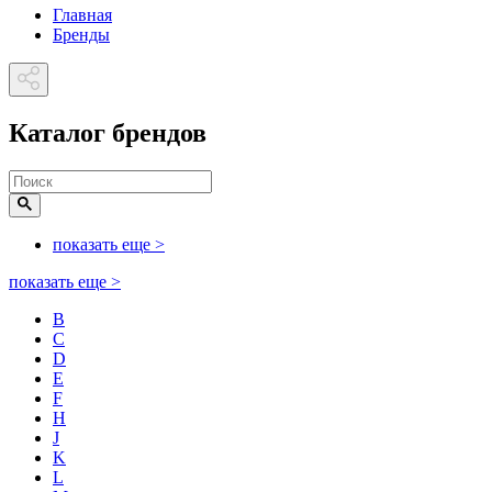
Главная
Бренды
Каталог брендов
показать еще
>
показать еще
>
B
C
D
E
F
H
J
K
L