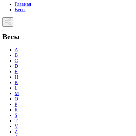
Главная
Весы
Весы
A
B
C
D
E
H
K
L
M
O
P
R
S
T
V
Z