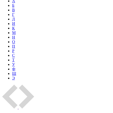
А
Б
В
Г
Д
И
К
М
Н
О
П
Р
С
Т
У
Ф
Ш
Э