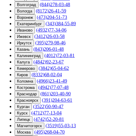
(844)278-03-48
Волгоград
(8172)26-41-59
Вологда
(473)204-51-73
Воронеж
(343)384-55-89
Екатеринбург
(4932)77-34-06
Иваново
(3412)26-03-58
Ижевск
(395)279-98-46
Иркутск
(843)206-01-48
Казань
(4012)72-03-81
Калининград
(4842)92-23-67
Калуга
(3842)65-04-62
Кемерово
(8332)68-02-04
Киров
(4966)23-41-49
Коломна
(4942)77-07-48
Кострома
(861)203-40-90
Краснодар
(391)204-63-61
Красноярск
(3522)50-90-47
Курган
(4712)77-13-04
Курск
(4742)52-20-81
Липецк
(3519)55-03-13
Магнитогорск
(495)268-04-70
Москва