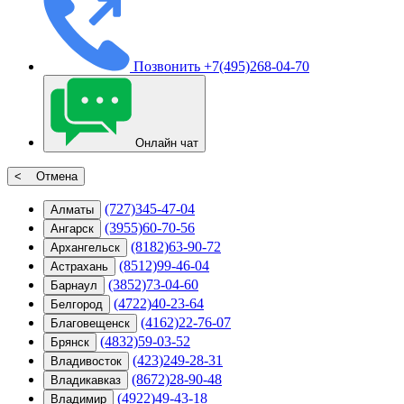
Позвонить
+7(495)268-04-70
Онлайн чат
< Отмена
(727)345-47-04
Алматы
(3955)60-70-56
Ангарск
(8182)63-90-72
Архангельск
(8512)99-46-04
Астрахань
(3852)73-04-60
Барнаул
(4722)40-23-64
Белгород
(4162)22-76-07
Благовещенск
(4832)59-03-52
Брянск
(423)249-28-31
Владивосток
(8672)28-90-48
Владикавказ
(4922)49-43-18
Владимир