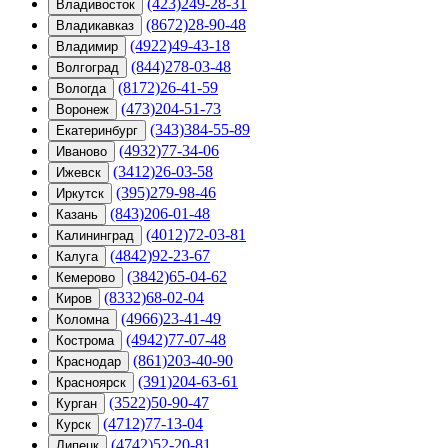
(423)249-28-31
Владивосток
(8672)28-90-48
Владикавказ
(4922)49-43-18
Владимир
(844)278-03-48
Волгоград
(8172)26-41-59
Вологда
(473)204-51-73
Воронеж
(343)384-55-89
Екатеринбург
(4932)77-34-06
Иваново
(3412)26-03-58
Ижевск
(395)279-98-46
Иркутск
(843)206-01-48
Казань
(4012)72-03-81
Калининград
(4842)92-23-67
Калуга
(3842)65-04-62
Кемерово
(8332)68-02-04
Киров
(4966)23-41-49
Коломна
(4942)77-07-48
Кострома
(861)203-40-90
Краснодар
(391)204-63-61
Красноярск
(3522)50-90-47
Курган
(4712)77-13-04
Курск
(4742)52-20-81
Липецк