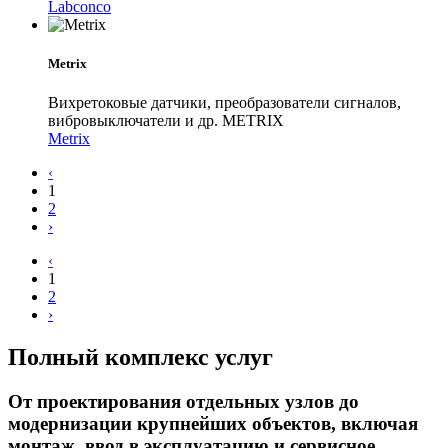
Labconco
Metrix
Вихретоковые датчики, преобразователи сигналов,
вибровыключатели и др. METRIX
Metrix
‹
1
2
›
‹
1
2
›
Полный комплекс услуг
От проектирования отдельных узлов до
модернизации крупнейших объектов, включая
монтаж, ввод в эксплуатацию и сервисное