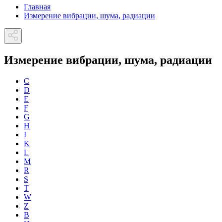
Главная
Измерение вибрации, шума, радиации
Измерение вибрации, шума, радиации
C
D
E
F
G
H
I
K
L
M
R
S
T
W
Z
В