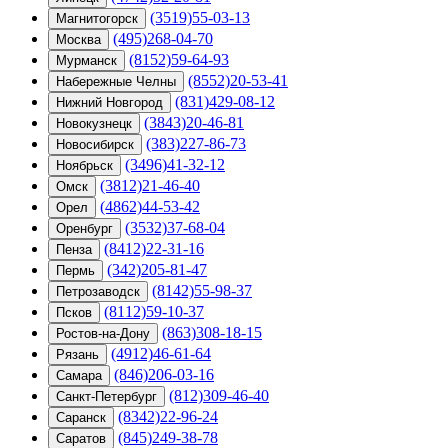
(3519)55-03-13
Магнитогорск
(495)268-04-70
Москва
(8152)59-64-93
Мурманск
(8552)20-53-41
Набережные Челны
(831)429-08-12
Нижний Новгород
(3843)20-46-81
Новокузнецк
(383)227-86-73
Новосибирск
(3496)41-32-12
Ноябрьск
(3812)21-46-40
Омск
(4862)44-53-42
Орел
(3532)37-68-04
Оренбург
(8412)22-31-16
Пенза
(342)205-81-47
Пермь
(8142)55-98-37
Петрозаводск
(8112)59-10-37
Псков
(863)308-18-15
Ростов-на-Дону
(4912)46-61-64
Рязань
(846)206-03-16
Самара
(812)309-46-40
Санкт-Петербург
(8342)22-96-24
Саранск
(845)249-38-78
Саратов