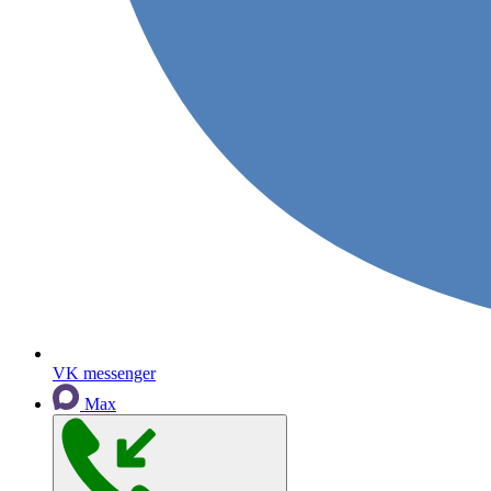
VK messenger
Max