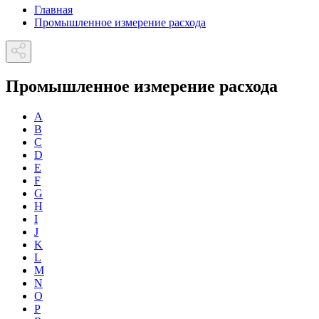
Главная
Промышленное измерение расхода
Промышленное измерение расхода
A
B
C
D
E
F
G
H
I
J
K
L
M
N
O
P