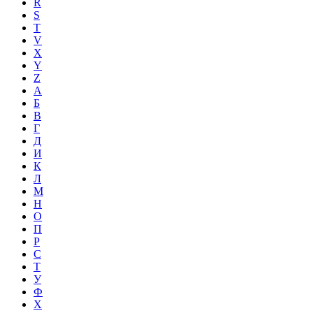
R
S
T
V
X
Y
Z
А
Б
В
Г
Д
И
К
Л
М
Н
О
П
Р
С
Т
У
Ф
Х