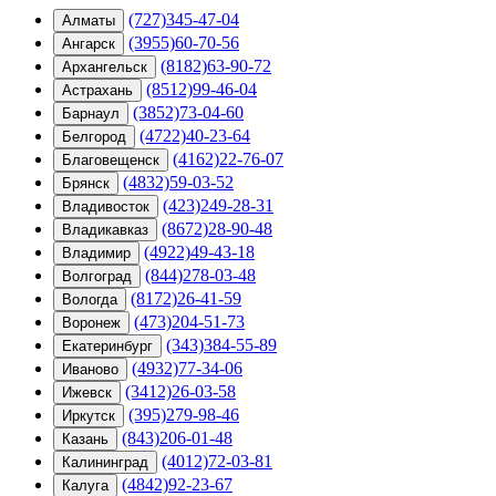
(727)345-47-04
Алматы
(3955)60-70-56
Ангарск
(8182)63-90-72
Архангельск
(8512)99-46-04
Астрахань
(3852)73-04-60
Барнаул
(4722)40-23-64
Белгород
(4162)22-76-07
Благовещенск
(4832)59-03-52
Брянск
(423)249-28-31
Владивосток
(8672)28-90-48
Владикавказ
(4922)49-43-18
Владимир
(844)278-03-48
Волгоград
(8172)26-41-59
Вологда
(473)204-51-73
Воронеж
(343)384-55-89
Екатеринбург
(4932)77-34-06
Иваново
(3412)26-03-58
Ижевск
(395)279-98-46
Иркутск
(843)206-01-48
Казань
(4012)72-03-81
Калининград
(4842)92-23-67
Калуга