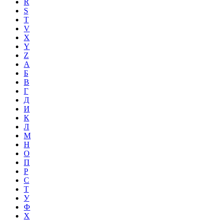
R
S
T
V
X
Y
Z
А
Б
В
Г
Д
И
К
Л
М
Н
О
П
Р
С
Т
У
Ф
Х