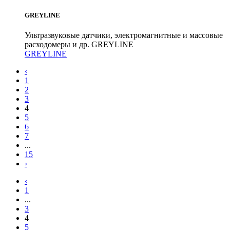
GREYLINE
Ультразвуковые датчики, электромагнитные и массовые
расходомеры и др. GREYLINE
GREYLINE
‹
1
2
3
4
5
6
7
...
15
›
‹
1
...
3
4
5