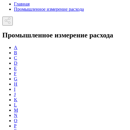
Главная
Промышленное измерение расхода
Промышленное измерение расхода
A
B
C
D
E
F
G
H
I
J
K
L
M
N
O
P