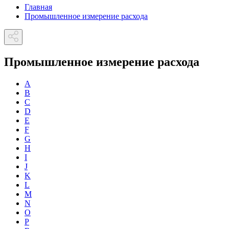
Главная
Промышленное измерение расхода
Промышленное измерение расхода
A
B
C
D
E
F
G
H
I
J
K
L
M
N
O
P