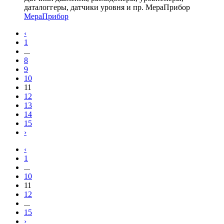
даталоггеры, датчики уровня и пр. МераПрибор
МераПрибор
‹
1
...
8
9
10
11
12
13
14
15
›
‹
1
...
10
11
12
...
15
›