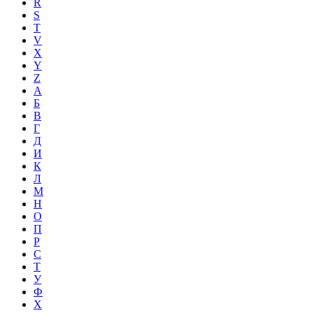
R
S
T
V
X
Y
Z
А
Б
В
Г
Д
И
К
Л
М
Н
О
П
Р
С
Т
У
Ф
Х