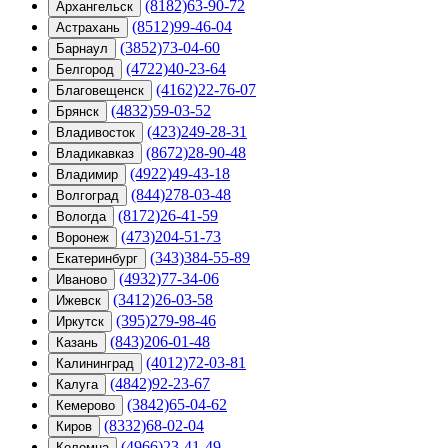
(8182)63-90-72
Архангельск
(8512)99-46-04
Астрахань
(3852)73-04-60
Барнаул
(4722)40-23-64
Белгород
(4162)22-76-07
Благовещенск
(4832)59-03-52
Брянск
(423)249-28-31
Владивосток
(8672)28-90-48
Владикавказ
(4922)49-43-18
Владимир
(844)278-03-48
Волгоград
(8172)26-41-59
Вологда
(473)204-51-73
Воронеж
(343)384-55-89
Екатеринбург
(4932)77-34-06
Иваново
(3412)26-03-58
Ижевск
(395)279-98-46
Иркутск
(843)206-01-48
Казань
(4012)72-03-81
Калининград
(4842)92-23-67
Калуга
(3842)65-04-62
Кемерово
(8332)68-02-04
Киров
(4966)23-41-49
Коломна