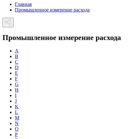
Главная
Промышленное измерение расхода
Промышленное измерение расхода
A
B
C
D
E
F
G
H
I
J
K
L
M
N
O
P