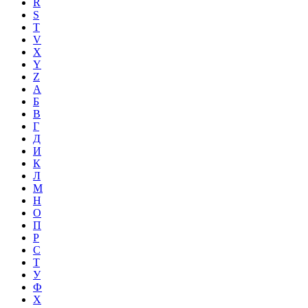
R
S
T
V
X
Y
Z
А
Б
В
Г
Д
И
К
Л
М
Н
О
П
Р
С
Т
У
Ф
Х