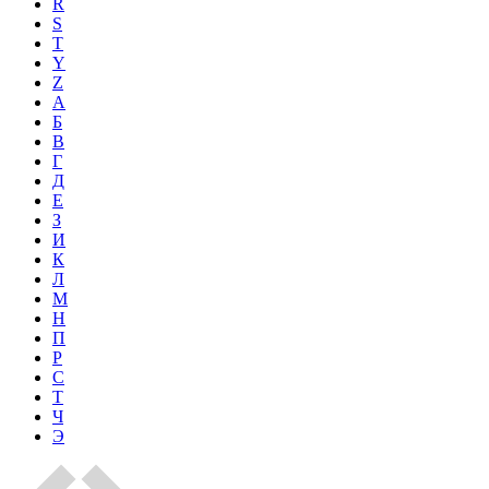
R
S
T
Y
Z
А
Б
В
Г
Д
Е
З
И
К
Л
М
Н
П
Р
С
Т
Ч
Э