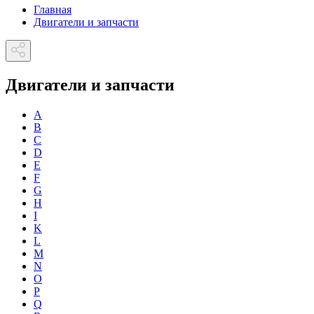
Главная
Двигатели и запчасти
Двигатели и запчасти
A
B
C
D
E
F
G
H
I
K
L
M
N
O
P
Q