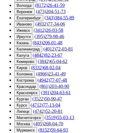
(8172)26-41-59
Вологда
(473)204-51-73
Воронеж
(343)384-55-89
Екатеринбург
(4932)77-34-06
Иваново
(3412)26-03-58
Ижевск
(395)279-98-46
Иркутск
(843)206-01-48
Казань
(4012)72-03-81
Калининград
(4842)92-23-67
Калуга
(3842)65-04-62
Кемерово
(8332)68-02-04
Киров
(4966)23-41-49
Коломна
(4942)77-07-48
Кострома
(861)203-40-90
Краснодар
(391)204-63-61
Красноярск
(3522)50-90-47
Курган
(4712)77-13-04
Курск
(4742)52-20-81
Липецк
(3519)55-03-13
Магнитогорск
(495)268-04-70
Москва
(8152)59-64-93
Мурманск