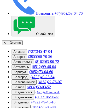
Позвонить
+7(495)268-04-70
Онлайн чат
< Отмена
(727)345-47-04
Алматы
(3955)60-70-56
Ангарск
(8182)63-90-72
Архангельск
(8512)99-46-04
Астрахань
(3852)73-04-60
Барнаул
(4722)40-23-64
Белгород
(4162)22-76-07
Благовещенск
(4832)59-03-52
Брянск
(423)249-28-31
Владивосток
(8672)28-90-48
Владикавказ
(4922)49-43-18
Владимир
(844)278-03-48
Волгоград