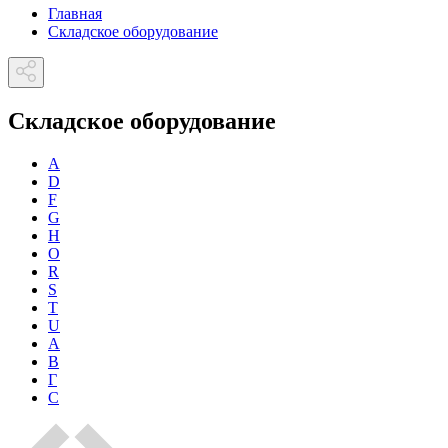
Главная
Складское оборудование
Складское оборудование
A
D
F
G
H
O
R
S
T
U
А
В
Г
С