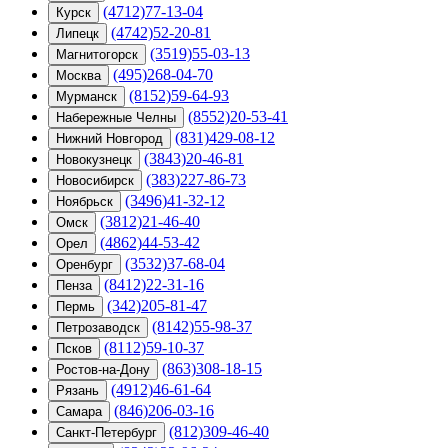
(4712)77-13-04
Курск
(4742)52-20-81
Липецк
(3519)55-03-13
Магнитогорск
(495)268-04-70
Москва
(8152)59-64-93
Мурманск
(8552)20-53-41
Набережные Челны
(831)429-08-12
Нижний Новгород
(3843)20-46-81
Новокузнецк
(383)227-86-73
Новосибирск
(3496)41-32-12
Ноябрьск
(3812)21-46-40
Омск
(4862)44-53-42
Орел
(3532)37-68-04
Оренбург
(8412)22-31-16
Пенза
(342)205-81-47
Пермь
(8142)55-98-37
Петрозаводск
(8112)59-10-37
Псков
(863)308-18-15
Ростов-на-Дону
(4912)46-61-64
Рязань
(846)206-03-16
Самара
(812)309-46-40
Санкт-Петербург