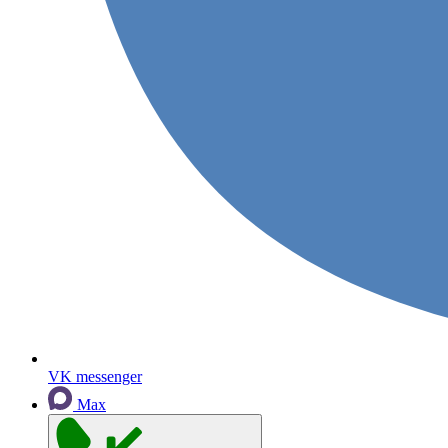
VK messenger
Max