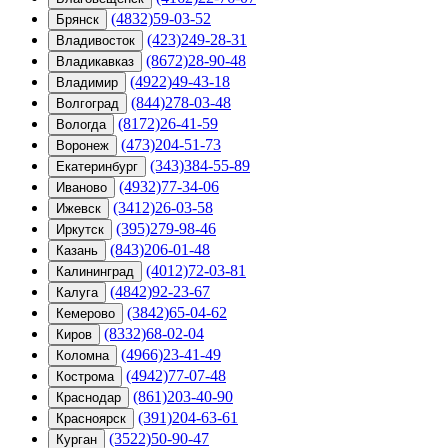
(4832)59-03-52
Брянск
(423)249-28-31
Владивосток
(8672)28-90-48
Владикавказ
(4922)49-43-18
Владимир
(844)278-03-48
Волгоград
(8172)26-41-59
Вологда
(473)204-51-73
Воронеж
(343)384-55-89
Екатеринбург
(4932)77-34-06
Иваново
(3412)26-03-58
Ижевск
(395)279-98-46
Иркутск
(843)206-01-48
Казань
(4012)72-03-81
Калининград
(4842)92-23-67
Калуга
(3842)65-04-62
Кемерово
(8332)68-02-04
Киров
(4966)23-41-49
Коломна
(4942)77-07-48
Кострома
(861)203-40-90
Краснодар
(391)204-63-61
Красноярск
(3522)50-90-47
Курган