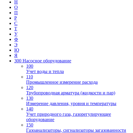
Н
О
П
Р
С
Т
У
Ф
Э
Ю
Я
300 Насосное оборудование
100
Учет воды и тепла
110
Промышленное измерение расхода
120
Трубопроводная арматура (жидкости и пар)
130
Измерение давления, уровня и температуры
140
Учет природного газа, газорегулирующее
оборудование
150
Газоанализаторы, сигнализаторы загазованности