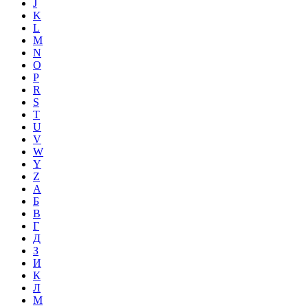
J
K
L
M
N
O
P
R
S
T
U
V
W
Y
Z
А
Б
В
Г
Д
З
И
К
Л
М