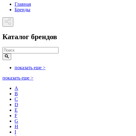
Главная
Бренды
Каталог брендов
показать еще
>
показать еще
>
A
B
C
D
E
F
G
H
I