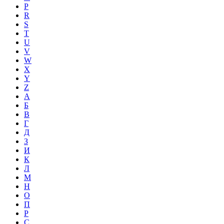
P
R
S
T
U
V
W
X
Y
Z
А
Б
В
Г
Д
З
И
К
Л
М
Н
О
П
Р
С