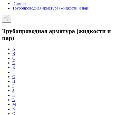
Главная
Трубопроводная арматура (жидкости и пар)
Трубопроводная арматура (жидкости и
пар)
A
B
C
D
E
F
G
H
I
J
K
L
M
N
O