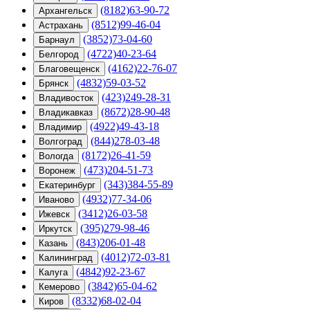
(8182)63-90-72
Архангельск
(8512)99-46-04
Астрахань
(3852)73-04-60
Барнаул
(4722)40-23-64
Белгород
(4162)22-76-07
Благовещенск
(4832)59-03-52
Брянск
(423)249-28-31
Владивосток
(8672)28-90-48
Владикавказ
(4922)49-43-18
Владимир
(844)278-03-48
Волгоград
(8172)26-41-59
Вологда
(473)204-51-73
Воронеж
(343)384-55-89
Екатеринбург
(4932)77-34-06
Иваново
(3412)26-03-58
Ижевск
(395)279-98-46
Иркутск
(843)206-01-48
Казань
(4012)72-03-81
Калининград
(4842)92-23-67
Калуга
(3842)65-04-62
Кемерово
(8332)68-02-04
Киров