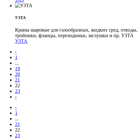
УЗТА
Краны шаровые для газообразных, жидких сред, отводы,
тройники, фланцы, переходники, заглушки и пр. УЗТА
УЗТА
‹
1
...
19
20
21
22
23
›
‹
1
...
21
22
23