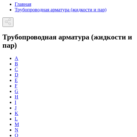
Главная
Трубопроводная арматура (жидкости и пар)
Трубопроводная арматура (жидкости и
пар)
A
B
C
D
E
F
G
H
I
J
K
L
M
N
O