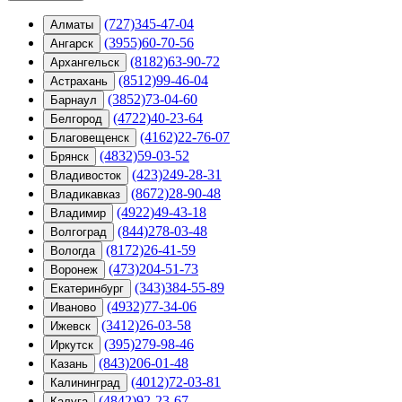
(727)345-47-04
Алматы
(3955)60-70-56
Ангарск
(8182)63-90-72
Архангельск
(8512)99-46-04
Астрахань
(3852)73-04-60
Барнаул
(4722)40-23-64
Белгород
(4162)22-76-07
Благовещенск
(4832)59-03-52
Брянск
(423)249-28-31
Владивосток
(8672)28-90-48
Владикавказ
(4922)49-43-18
Владимир
(844)278-03-48
Волгоград
(8172)26-41-59
Вологда
(473)204-51-73
Воронеж
(343)384-55-89
Екатеринбург
(4932)77-34-06
Иваново
(3412)26-03-58
Ижевск
(395)279-98-46
Иркутск
(843)206-01-48
Казань
(4012)72-03-81
Калининград
(4842)92-23-67
Калуга