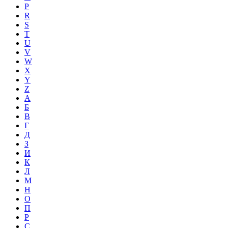
P
R
S
T
U
V
W
X
Y
Z
А
Б
В
Г
Д
З
И
К
Л
М
Н
О
П
Р
С