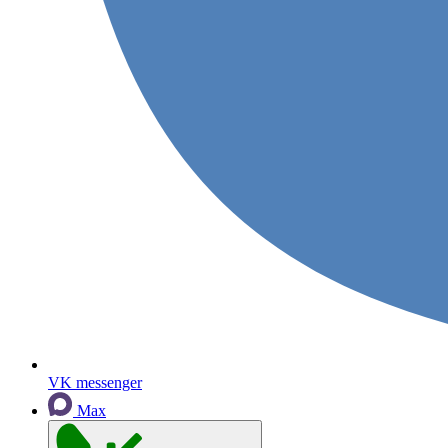
VK messenger
Max