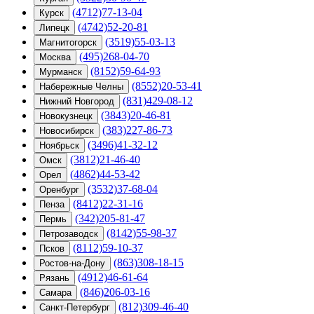
(4712)77-13-04
Курск
(4742)52-20-81
Липецк
(3519)55-03-13
Магнитогорск
(495)268-04-70
Москва
(8152)59-64-93
Мурманск
(8552)20-53-41
Набережные Челны
(831)429-08-12
Нижний Новгород
(3843)20-46-81
Новокузнецк
(383)227-86-73
Новосибирск
(3496)41-32-12
Ноябрьск
(3812)21-46-40
Омск
(4862)44-53-42
Орел
(3532)37-68-04
Оренбург
(8412)22-31-16
Пенза
(342)205-81-47
Пермь
(8142)55-98-37
Петрозаводск
(8112)59-10-37
Псков
(863)308-18-15
Ростов-на-Дону
(4912)46-61-64
Рязань
(846)206-03-16
Самара
(812)309-46-40
Санкт-Петербург