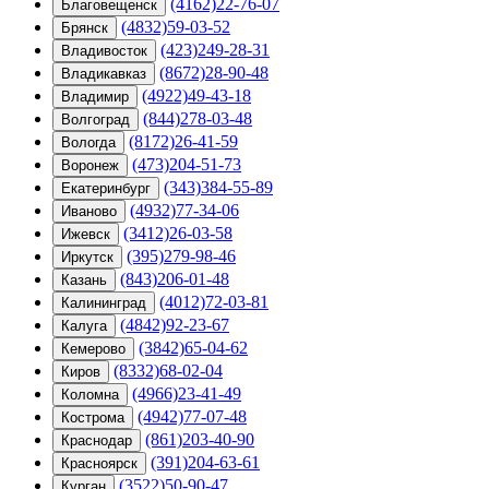
(4162)22-76-07
Благовещенск
(4832)59-03-52
Брянск
(423)249-28-31
Владивосток
(8672)28-90-48
Владикавказ
(4922)49-43-18
Владимир
(844)278-03-48
Волгоград
(8172)26-41-59
Вологда
(473)204-51-73
Воронеж
(343)384-55-89
Екатеринбург
(4932)77-34-06
Иваново
(3412)26-03-58
Ижевск
(395)279-98-46
Иркутск
(843)206-01-48
Казань
(4012)72-03-81
Калининград
(4842)92-23-67
Калуга
(3842)65-04-62
Кемерово
(8332)68-02-04
Киров
(4966)23-41-49
Коломна
(4942)77-07-48
Кострома
(861)203-40-90
Краснодар
(391)204-63-61
Красноярск
(3522)50-90-47
Курган