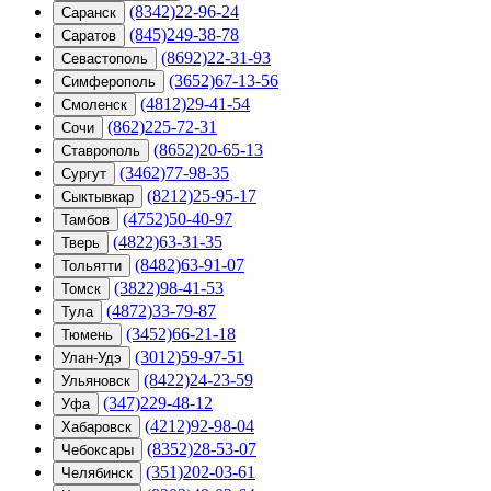
(8342)22-96-24
Саранск
(845)249-38-78
Саратов
(8692)22-31-93
Севастополь
(3652)67-13-56
Симферополь
(4812)29-41-54
Смоленск
(862)225-72-31
Сочи
(8652)20-65-13
Ставрополь
(3462)77-98-35
Сургут
(8212)25-95-17
Сыктывкар
(4752)50-40-97
Тамбов
(4822)63-31-35
Тверь
(8482)63-91-07
Тольятти
(3822)98-41-53
Томск
(4872)33-79-87
Тула
(3452)66-21-18
Тюмень
(3012)59-97-51
Улан-Удэ
(8422)24-23-59
Ульяновск
(347)229-48-12
Уфа
(4212)92-98-04
Хабаровск
(8352)28-53-07
Чебоксары
(351)202-03-61
Челябинск