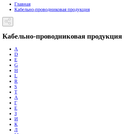
Главная
Кабельно-проводниковая продукция
Кабельно-проводниковая продукция
A
D
E
G
H
L
R
S
T
А
Г
Е
З
И
К
Л