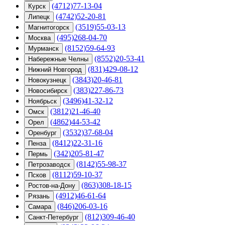
(4712)77-13-04
Курск
(4742)52-20-81
Липецк
(3519)55-03-13
Магнитогорск
(495)268-04-70
Москва
(8152)59-64-93
Мурманск
(8552)20-53-41
Набережные Челны
(831)429-08-12
Нижний Новгород
(3843)20-46-81
Новокузнецк
(383)227-86-73
Новосибирск
(3496)41-32-12
Ноябрьск
(3812)21-46-40
Омск
(4862)44-53-42
Орел
(3532)37-68-04
Оренбург
(8412)22-31-16
Пенза
(342)205-81-47
Пермь
(8142)55-98-37
Петрозаводск
(8112)59-10-37
Псков
(863)308-18-15
Ростов-на-Дону
(4912)46-61-64
Рязань
(846)206-03-16
Самара
(812)309-46-40
Санкт-Петербург