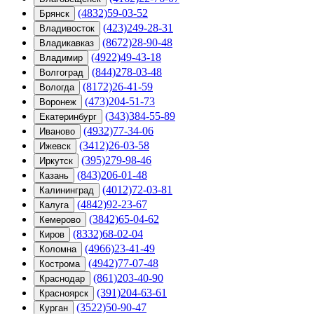
(4832)59-03-52
Брянск
(423)249-28-31
Владивосток
(8672)28-90-48
Владикавказ
(4922)49-43-18
Владимир
(844)278-03-48
Волгоград
(8172)26-41-59
Вологда
(473)204-51-73
Воронеж
(343)384-55-89
Екатеринбург
(4932)77-34-06
Иваново
(3412)26-03-58
Ижевск
(395)279-98-46
Иркутск
(843)206-01-48
Казань
(4012)72-03-81
Калининград
(4842)92-23-67
Калуга
(3842)65-04-62
Кемерово
(8332)68-02-04
Киров
(4966)23-41-49
Коломна
(4942)77-07-48
Кострома
(861)203-40-90
Краснодар
(391)204-63-61
Красноярск
(3522)50-90-47
Курган