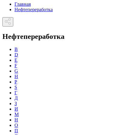
Главная
Нефтепереработка
Нефтепереработка
B
D
E
F
G
H
P
S
Г
Д
З
И
М
Н
О
П