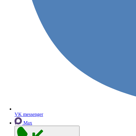
VK messenger
Max