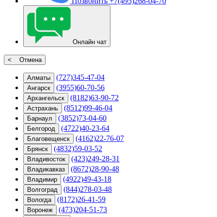
Позвонить
+7(495)268-04-70
Онлайн чат
< Отмена
(727)345-47-04
Алматы
(3955)60-70-56
Ангарск
(8182)63-90-72
Архангельск
(8512)99-46-04
Астрахань
(3852)73-04-60
Барнаул
(4722)40-23-64
Белгород
(4162)22-76-07
Благовещенск
(4832)59-03-52
Брянск
(423)249-28-31
Владивосток
(8672)28-90-48
Владикавказ
(4922)49-43-18
Владимир
(844)278-03-48
Волгоград
(8172)26-41-59
Вологда
(473)204-51-73
Воронеж