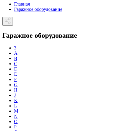
Главная
Гаражное оборудование
Гаражное оборудование
3
A
B
C
D
E
F
G
H
J
K
L
M
N
O
P