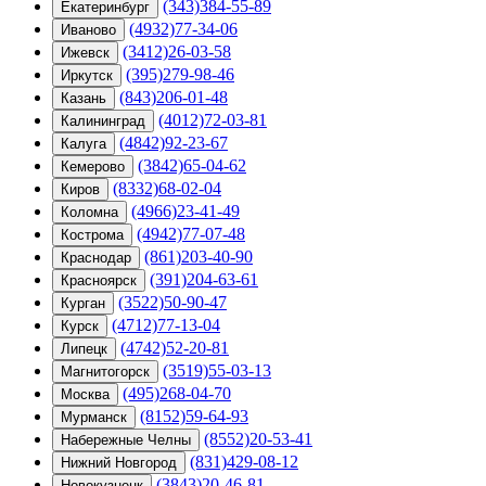
(343)384-55-89
Екатеринбург
(4932)77-34-06
Иваново
(3412)26-03-58
Ижевск
(395)279-98-46
Иркутск
(843)206-01-48
Казань
(4012)72-03-81
Калининград
(4842)92-23-67
Калуга
(3842)65-04-62
Кемерово
(8332)68-02-04
Киров
(4966)23-41-49
Коломна
(4942)77-07-48
Кострома
(861)203-40-90
Краснодар
(391)204-63-61
Красноярск
(3522)50-90-47
Курган
(4712)77-13-04
Курск
(4742)52-20-81
Липецк
(3519)55-03-13
Магнитогорск
(495)268-04-70
Москва
(8152)59-64-93
Мурманск
(8552)20-53-41
Набережные Челны
(831)429-08-12
Нижний Новгород
(3843)20-46-81
Новокузнецк