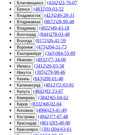
(4162)22-76-07
Благовещенск
(4832)59-03-52
Брянск
(423)249-28-31
Владивосток
(8672)28-90-48
Владикавказ
(4922)49-43-18
Владимир
(844)278-03-48
Волгоград
(8172)26-41-59
Вологда
(473)204-51-73
Воронеж
(343)384-55-89
Екатеринбург
(4932)77-34-06
Иваново
(3412)26-03-58
Ижевск
(395)279-98-46
Иркутск
(843)206-01-48
Казань
(4012)72-03-81
Калининград
(4842)92-23-67
Калуга
(3842)65-04-62
Кемерово
(8332)68-02-04
Киров
(4966)23-41-49
Коломна
(4942)77-07-48
Кострома
(861)203-40-90
Краснодар
(391)204-63-61
Красноярск