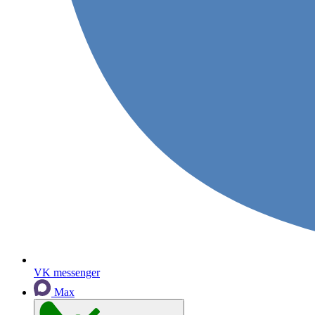
VK messenger
Max