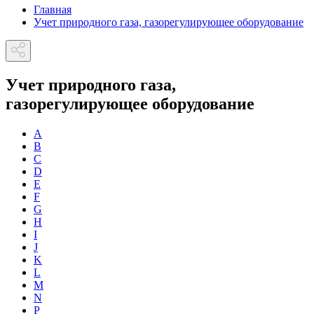
Главная
Учет природного газа, газорегулирующее оборудование
Учет природного газа,
газорегулирующее оборудование
A
B
C
D
E
F
G
H
I
J
K
L
M
N
P