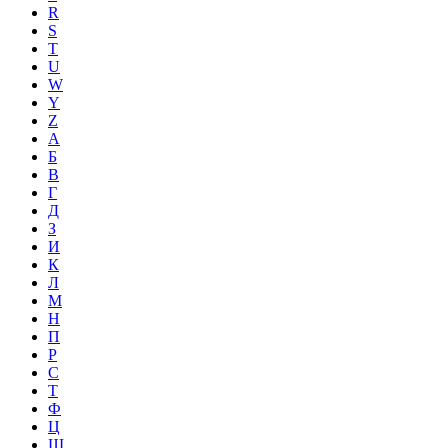
R
S
T
U
W
Y
Z
А
Б
В
Г
Д
З
И
К
Л
М
Н
П
Р
С
Т
Ф
Ц
Ш