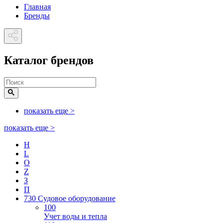
Главная
Бренды
Каталог брендов
показать еще
>
показать еще
>
H
L
O
Z
З
П
730 Судовое оборудование
100
Учет воды и тепла