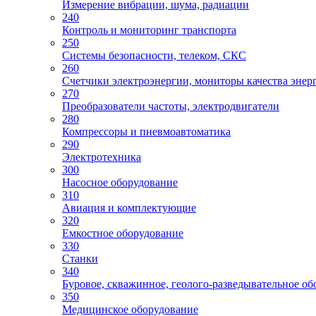
Измерение вибрации, шума, радиации
240
Контроль и мониторинг транспорта
250
Системы безопасности, телеком, СКС
260
Счетчики электроэнергии, мониторы качества энер
270
Преобразователи частоты, электродвигатели
280
Компрессоры и пневмоавтоматика
290
Электротехника
300
Насосное оборудование
310
Авиация и комплектующие
320
Емкостное оборудование
330
Станки
340
Буровое, скважинное, геолого-разведывательное об
350
Медицинское оборудование