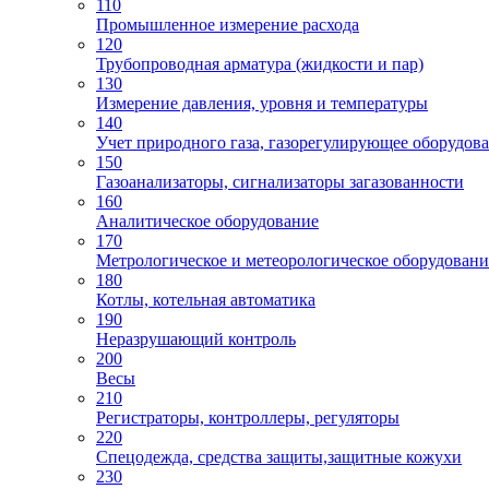
110
Промышленное измерение расхода
120
Трубопроводная арматура (жидкости и пар)
130
Измерение давления, уровня и температуры
140
Учет природного газа, газорегулирующее оборудов
150
Газоанализаторы, сигнализаторы загазованности
160
Аналитическое оборудование
170
Метрологическое и метеорологическое оборудовани
180
Котлы, котельная автоматика
190
Неразрушающий контроль
200
Весы
210
Регистраторы, контроллеры, регуляторы
220
Спецодежда, средства защиты,защитные кожухи
230