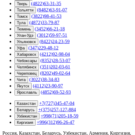
(4822)63-31-35
Тверь
(8482)63-91-07
Тольятти
(3822)98-41-53
Томск
(4872)33-79-87
Тула
(3452)66-21-18
Тюмень
(3012)59-97-51
Улан-Удэ
(8422)24-23-59
Ульяновск
(347)229-48-12
Уфа
(4212)92-98-04
Хабаровск
(8352)28-53-07
Чебоксары
(351)202-03-61
Челябинск
(8202)49-02-64
Череповец
(3022)38-34-83
Чита
(4112)23-90-97
Якутск
(4852)69-52-93
Ярославль
+7(727)345-47-04
Казахстан
+(375)257-127-884
Беларусь
+998(71)205-18-59
Узбекистан
+996(312)96-26-47
Киргизия
Россия, Казахстан, Беларусь, Узбекистан, Армения, Киргизия,