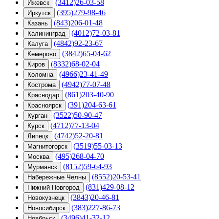
(3412)26-03-58
Ижевск
(395)279-98-46
Иркутск
(843)206-01-48
Казань
(4012)72-03-81
Калининград
(4842)92-23-67
Калуга
(3842)65-04-62
Кемерово
(8332)68-02-04
Киров
(4966)23-41-49
Коломна
(4942)77-07-48
Кострома
(861)203-40-90
Краснодар
(391)204-63-61
Красноярск
(3522)50-90-47
Курган
(4712)77-13-04
Курск
(4742)52-20-81
Липецк
(3519)55-03-13
Магнитогорск
(495)268-04-70
Москва
(8152)59-64-93
Мурманск
(8552)20-53-41
Набережные Челны
(831)429-08-12
Нижний Новгород
(3843)20-46-81
Новокузнецк
(383)227-86-73
Новосибирск
(3496)41-32-12
Ноябрьск