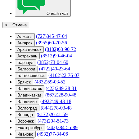
Онлайн чат
< Отмена
(727)345-47-04
Алматы
(3955)60-70-56
Ангарск
(8182)63-90-72
Архангельск
(8512)99-46-04
Астрахань
(3852)73-04-60
Барнаул
(4722)40-23-64
Белгород
(4162)22-76-07
Благовещенск
(4832)59-03-52
Брянск
(423)249-28-31
Владивосток
(8672)28-90-48
Владикавказ
(4922)49-43-18
Владимир
(844)278-03-48
Волгоград
(8172)26-41-59
Вологда
(473)204-51-73
Воронеж
(343)384-55-89
Екатеринбург
(4932)77-34-06
Иваново