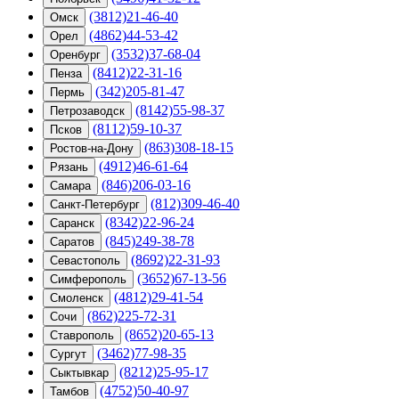
(3812)21-46-40
Омск
(4862)44-53-42
Орел
(3532)37-68-04
Оренбург
(8412)22-31-16
Пенза
(342)205-81-47
Пермь
(8142)55-98-37
Петрозаводск
(8112)59-10-37
Псков
(863)308-18-15
Ростов-на-Дону
(4912)46-61-64
Рязань
(846)206-03-16
Самара
(812)309-46-40
Санкт-Петербург
(8342)22-96-24
Саранск
(845)249-38-78
Саратов
(8692)22-31-93
Севастополь
(3652)67-13-56
Симферополь
(4812)29-41-54
Смоленск
(862)225-72-31
Сочи
(8652)20-65-13
Ставрополь
(3462)77-98-35
Сургут
(8212)25-95-17
Сыктывкар
(4752)50-40-97
Тамбов