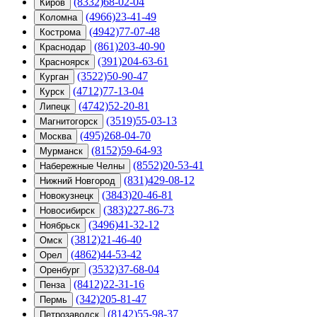
(8332)68-02-04
Киров
(4966)23-41-49
Коломна
(4942)77-07-48
Кострома
(861)203-40-90
Краснодар
(391)204-63-61
Красноярск
(3522)50-90-47
Курган
(4712)77-13-04
Курск
(4742)52-20-81
Липецк
(3519)55-03-13
Магнитогорск
(495)268-04-70
Москва
(8152)59-64-93
Мурманск
(8552)20-53-41
Набережные Челны
(831)429-08-12
Нижний Новгород
(3843)20-46-81
Новокузнецк
(383)227-86-73
Новосибирск
(3496)41-32-12
Ноябрьск
(3812)21-46-40
Омск
(4862)44-53-42
Орел
(3532)37-68-04
Оренбург
(8412)22-31-16
Пенза
(342)205-81-47
Пермь
(8142)55-98-37
Петрозаводск