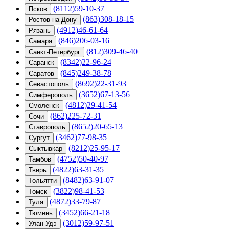
(8112)59-10-37
Псков
(863)308-18-15
Ростов-на-Дону
(4912)46-61-64
Рязань
(846)206-03-16
Самара
(812)309-46-40
Санкт-Петербург
(8342)22-96-24
Саранск
(845)249-38-78
Саратов
(8692)22-31-93
Севастополь
(3652)67-13-56
Симферополь
(4812)29-41-54
Смоленск
(862)225-72-31
Сочи
(8652)20-65-13
Ставрополь
(3462)77-98-35
Сургут
(8212)25-95-17
Сыктывкар
(4752)50-40-97
Тамбов
(4822)63-31-35
Тверь
(8482)63-91-07
Тольятти
(3822)98-41-53
Томск
(4872)33-79-87
Тула
(3452)66-21-18
Тюмень
(3012)59-97-51
Улан-Удэ