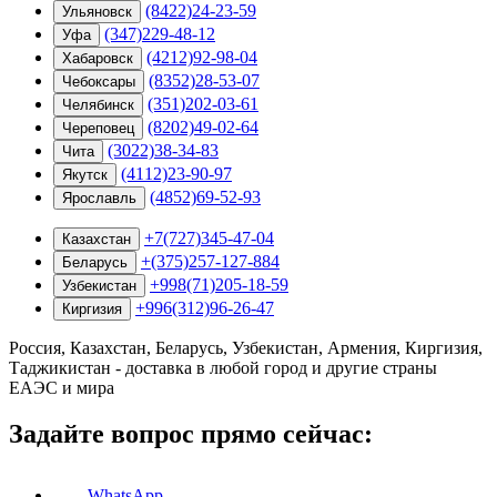
(8422)24-23-59
Ульяновск
(347)229-48-12
Уфа
(4212)92-98-04
Хабаровск
(8352)28-53-07
Чебоксары
(351)202-03-61
Челябинск
(8202)49-02-64
Череповец
(3022)38-34-83
Чита
(4112)23-90-97
Якутск
(4852)69-52-93
Ярославль
+7(727)345-47-04
Казахстан
+(375)257-127-884
Беларусь
+998(71)205-18-59
Узбекистан
+996(312)96-26-47
Киргизия
Россия, Казахстан, Беларусь, Узбекистан, Армения, Киргизия,
Таджикистан - доставка в любой город и другие страны
ЕАЭС и мира
Задайте вопрос прямо сейчас:
WhatsApp