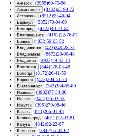
(3955)60-70-56
Ангарск
(8182)63-90-72
Архангельск
(8512)99-46-04
Астрахань
(3852)73-04-60
Барнаул
(4722)40-23-64
Белгород
(4162)22-76-07
Благовещенск
(4832)59-03-52
Брянск
(423)249-28-31
Владивосток
(8672)28-90-48
Владикавказ
(4922)49-43-18
Владимир
(844)278-03-48
Волгоград
(8172)26-41-59
Вологда
(473)204-51-73
Воронеж
(343)384-55-89
Екатеринбург
(4932)77-34-06
Иваново
(3412)26-03-58
Ижевск
(395)279-98-46
Иркутск
(843)206-01-48
Казань
(4012)72-03-81
Калининград
(4842)92-23-67
Калуга
(3842)65-04-62
Кемерово