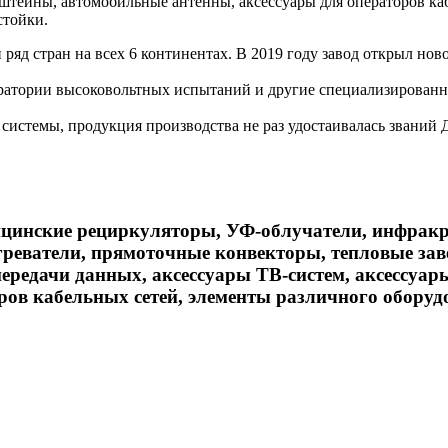
нштейны, автомобильные антенны, аксессуары для операторов ка
стойки.
ряд стран на всех 6 континентах. В 2019 году завод открыл но
атории высоковольтных испытаний и другие специализированны
системы, продукция производства не раз удостаивалась званий
инские рециркуляторы, УФ-облучатели, инфракра
реватели, прямоточные конвекторы, тепловые зав
передачи данных, аксессуары ТВ-систем, аксессуа
ров кабельных сетей, элементы различного оборуд