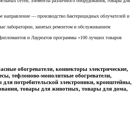
бельных сетей, элементы различного оборудования, товары для
вое направление — производство бактерицидных облучателей и
е лаборатории, занятых ремонтом и обслуживанием
 Дипломантов и Лауреатов программы «100 лучших товаров
сные обогреватели, конвекторы электрические,
есы, тефлоново-монолитные обогреватели,
ры для потребительской электроники, кронштейны,
ования, товары для животных, товары для дома,