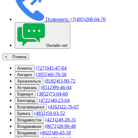
Позвонить
+7(495)268-04-70
Онлайн чат
< Отмена
(727)345-47-04
Алматы
(3955)60-70-56
Ангарск
(8182)63-90-72
Архангельск
(8512)99-46-04
Астрахань
(3852)73-04-60
Барнаул
(4722)40-23-64
Белгород
(4162)22-76-07
Благовещенск
(4832)59-03-52
Брянск
(423)249-28-31
Владивосток
(8672)28-90-48
Владикавказ
(4922)49-43-18
Владимир