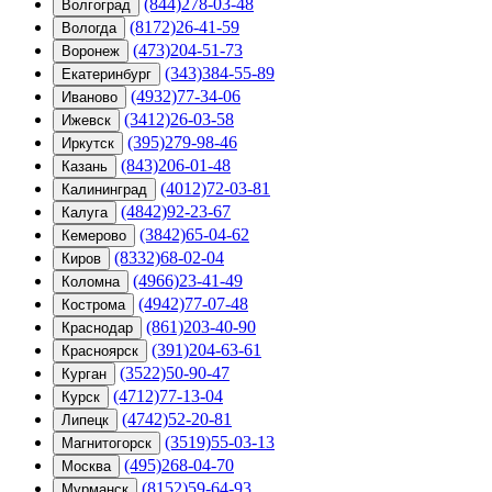
(844)278-03-48
Волгоград
(8172)26-41-59
Вологда
(473)204-51-73
Воронеж
(343)384-55-89
Екатеринбург
(4932)77-34-06
Иваново
(3412)26-03-58
Ижевск
(395)279-98-46
Иркутск
(843)206-01-48
Казань
(4012)72-03-81
Калининград
(4842)92-23-67
Калуга
(3842)65-04-62
Кемерово
(8332)68-02-04
Киров
(4966)23-41-49
Коломна
(4942)77-07-48
Кострома
(861)203-40-90
Краснодар
(391)204-63-61
Красноярск
(3522)50-90-47
Курган
(4712)77-13-04
Курск
(4742)52-20-81
Липецк
(3519)55-03-13
Магнитогорск
(495)268-04-70
Москва
(8152)59-64-93
Мурманск