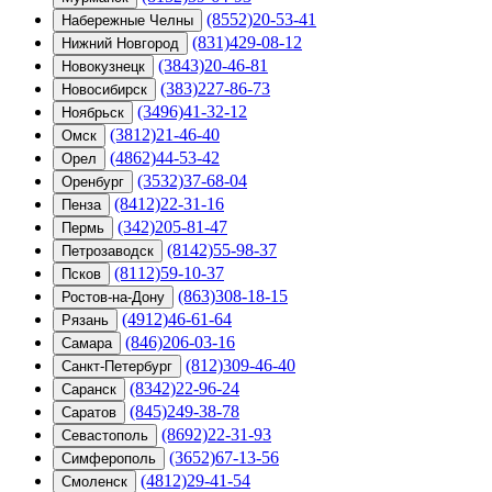
(8552)20-53-41
Набережные Челны
(831)429-08-12
Нижний Новгород
(3843)20-46-81
Новокузнецк
(383)227-86-73
Новосибирск
(3496)41-32-12
Ноябрьск
(3812)21-46-40
Омск
(4862)44-53-42
Орел
(3532)37-68-04
Оренбург
(8412)22-31-16
Пенза
(342)205-81-47
Пермь
(8142)55-98-37
Петрозаводск
(8112)59-10-37
Псков
(863)308-18-15
Ростов-на-Дону
(4912)46-61-64
Рязань
(846)206-03-16
Самара
(812)309-46-40
Санкт-Петербург
(8342)22-96-24
Саранск
(845)249-38-78
Саратов
(8692)22-31-93
Севастополь
(3652)67-13-56
Симферополь
(4812)29-41-54
Смоленск