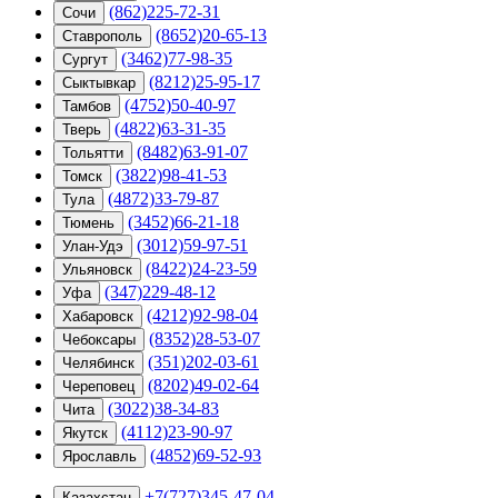
(862)225-72-31
Сочи
(8652)20-65-13
Ставрополь
(3462)77-98-35
Сургут
(8212)25-95-17
Сыктывкар
(4752)50-40-97
Тамбов
(4822)63-31-35
Тверь
(8482)63-91-07
Тольятти
(3822)98-41-53
Томск
(4872)33-79-87
Тула
(3452)66-21-18
Тюмень
(3012)59-97-51
Улан-Удэ
(8422)24-23-59
Ульяновск
(347)229-48-12
Уфа
(4212)92-98-04
Хабаровск
(8352)28-53-07
Чебоксары
(351)202-03-61
Челябинск
(8202)49-02-64
Череповец
(3022)38-34-83
Чита
(4112)23-90-97
Якутск
(4852)69-52-93
Ярославль
+7(727)345-47-04
Казахстан