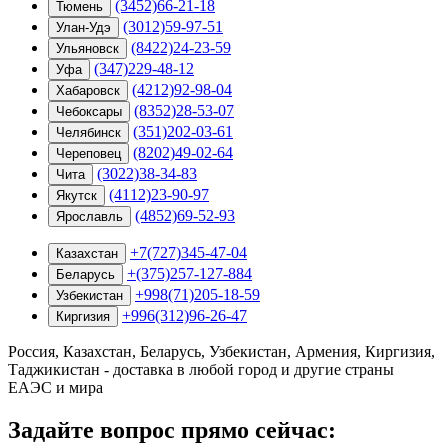
(3452)66-21-18
Тюмень
(3012)59-97-51
Улан-Удэ
(8422)24-23-59
Ульяновск
(347)229-48-12
Уфа
(4212)92-98-04
Хабаровск
(8352)28-53-07
Чебоксары
(351)202-03-61
Челябинск
(8202)49-02-64
Череповец
(3022)38-34-83
Чита
(4112)23-90-97
Якутск
(4852)69-52-93
Ярославль
+7(727)345-47-04
Казахстан
+(375)257-127-884
Беларусь
+998(71)205-18-59
Узбекистан
+996(312)96-26-47
Киргизия
Россия, Казахстан, Беларусь, Узбекистан, Армения, Киргизия,
Таджикистан - доставка в любой город и другие страны
ЕАЭС и мира
Задайте вопрос прямо сейчас: