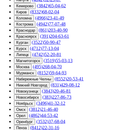
(3842)65-04-62
Кемерово
(8332)68-02-04
Киров
(4966)23-41-49
Коломна
(4942)77-07-48
Кострома
(861)203-40-90
Краснодар
(391)204-63-61
Красноярск
(3522)50-90-47
Курган
(4712)77-13-04
Курск
(4742)52-20-81
Липецк
(3519)55-03-13
Магнитогорск
(495)268-04-70
Москва
(8152)59-64-93
Мурманск
(8552)20-53-41
Набережные Челны
(831)429-08-12
Нижний Новгород
(3843)20-46-81
Новокузнецк
(383)227-86-73
Новосибирск
(3496)41-32-12
Ноябрьск
(3812)21-46-40
Омск
(4862)44-53-42
Орел
(3532)37-68-04
Оренбург
(8412)22-31-16
Пенза