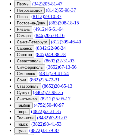
(342)205-81-47
Пермь
(8142)55-98-37
Петрозаводск
(8112)59-10-37
Псков
(863)308-18-15
Ростов-на-Дону
(4912)46-61-64
Рязань
(846)206-03-16
Самара
(812)309-46-40
Санкт-Петербург
(8342)22-96-24
Саранск
(845)249-38-78
Саратов
(8692)22-31-93
Севастополь
(3652)67-13-56
Симферополь
(4812)29-41-54
Смоленск
(862)225-72-31
Сочи
(8652)20-65-13
Ставрополь
(3462)77-98-35
Сургут
(8212)25-95-17
Сыктывкар
(4752)50-40-97
Тамбов
(4822)63-31-35
Тверь
(8482)63-91-07
Тольятти
(3822)98-41-53
Томск
(4872)33-79-87
Тула