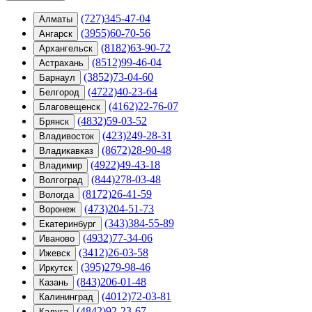
(727)345-47-04
Алматы
(3955)60-70-56
Ангарск
(8182)63-90-72
Архангельск
(8512)99-46-04
Астрахань
(3852)73-04-60
Барнаул
(4722)40-23-64
Белгород
(4162)22-76-07
Благовещенск
(4832)59-03-52
Брянск
(423)249-28-31
Владивосток
(8672)28-90-48
Владикавказ
(4922)49-43-18
Владимир
(844)278-03-48
Волгоград
(8172)26-41-59
Вологда
(473)204-51-73
Воронеж
(343)384-55-89
Екатеринбург
(4932)77-34-06
Иваново
(3412)26-03-58
Ижевск
(395)279-98-46
Иркутск
(843)206-01-48
Казань
(4012)72-03-81
Калининград
(4842)92-23-67
Калуга