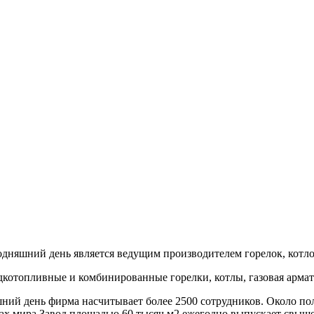
годняшний день является ведущим производителем горелок, котло
топливные и комбинированные горелки, котлы, газовая армат
яшний день фирма насчитывает более 2500 сотрудников. Около п
нах мира.Завод площадью 60 тысяч м2 ежегодно выпускает свыше