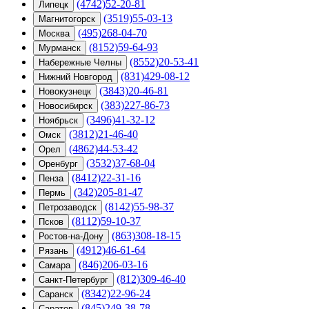
(4742)52-20-81
Липецк
(3519)55-03-13
Магнитогорск
(495)268-04-70
Москва
(8152)59-64-93
Мурманск
(8552)20-53-41
Набережные Челны
(831)429-08-12
Нижний Новгород
(3843)20-46-81
Новокузнецк
(383)227-86-73
Новосибирск
(3496)41-32-12
Ноябрьск
(3812)21-46-40
Омск
(4862)44-53-42
Орел
(3532)37-68-04
Оренбург
(8412)22-31-16
Пенза
(342)205-81-47
Пермь
(8142)55-98-37
Петрозаводск
(8112)59-10-37
Псков
(863)308-18-15
Ростов-на-Дону
(4912)46-61-64
Рязань
(846)206-03-16
Самара
(812)309-46-40
Санкт-Петербург
(8342)22-96-24
Саранск
(845)249-38-78
Саратов