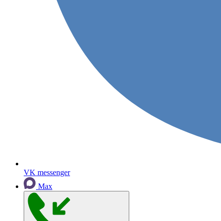
VK messenger
Max