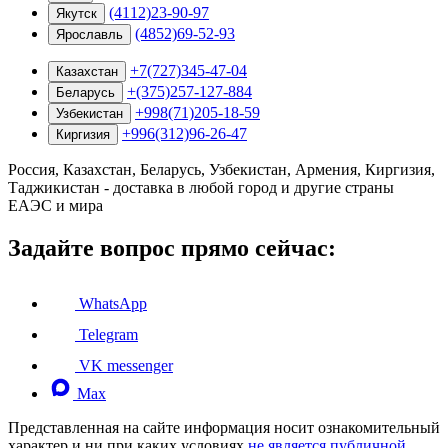
(4112)23-90-97
Якутск
(4852)69-52-93
Ярославль
+7(727)345-47-04
Казахстан
+(375)257-127-884
Беларусь
+998(71)205-18-59
Узбекистан
+996(312)96-26-47
Киргизия
Россия, Казахстан, Беларусь, Узбекистан, Армения, Киргизия,
Таджикистан - доставка в любой город и другие страны
ЕАЭС и мира
Задайте вопрос прямо сейчас:
WhatsApp
Telegram
VK messenger
Max
Представленная на сайте информация носит ознакомительный
характер и ни при каких условиях
не является публичной