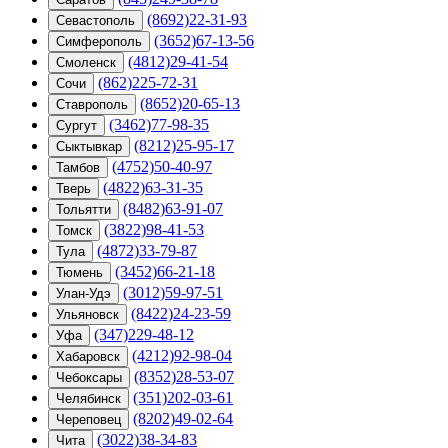
(8692)22-31-93
Севастополь
(3652)67-13-56
Симферополь
(4812)29-41-54
Смоленск
(862)225-72-31
Сочи
(8652)20-65-13
Ставрополь
(3462)77-98-35
Сургут
(8212)25-95-17
Сыктывкар
(4752)50-40-97
Тамбов
(4822)63-31-35
Тверь
(8482)63-91-07
Тольятти
(3822)98-41-53
Томск
(4872)33-79-87
Тула
(3452)66-21-18
Тюмень
(3012)59-97-51
Улан-Удэ
(8422)24-23-59
Ульяновск
(347)229-48-12
Уфа
(4212)92-98-04
Хабаровск
(8352)28-53-07
Чебоксары
(351)202-03-61
Челябинск
(8202)49-02-64
Череповец
(3022)38-34-83
Чита