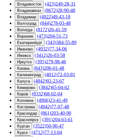
(423)249-28-31
Владивосток
(8672)28-90-48
Владикавказ
(4922)49-43-18
Владимир
(844)278-03-48
Волгоград
(8172)26-41-59
Вологда
(473)204-51-73
Воронеж
(343)384-55-89
Екатеринбург
(4932)77-34-06
Иваново
(3412)26-03-58
Ижевск
(395)279-98-46
Иркутск
(843)206-01-48
Казань
(4012)72-03-81
Калининград
(4842)92-23-67
Калуга
(3842)65-04-62
Кемерово
(8332)68-02-04
Киров
(4966)23-41-49
Коломна
(4942)77-07-48
Кострома
(861)203-40-90
Краснодар
(391)204-63-61
Красноярск
(3522)50-90-47
Курган
(4712)77-13-04
Курск