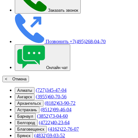
Заказать звонок
Позвонить
+7(495)268-04-70
Онлайн чат
< Отмена
(727)345-47-04
Алматы
(3955)60-70-56
Ангарск
(8182)63-90-72
Архангельск
(8512)99-46-04
Астрахань
(3852)73-04-60
Барнаул
(4722)40-23-64
Белгород
(4162)22-76-07
Благовещенск
(4832)59-03-52
Брянск