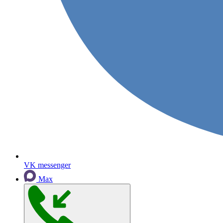
VK messenger
Max