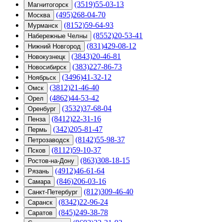
(3519)55-03-13
Магнитогорск
(495)268-04-70
Москва
(8152)59-64-93
Мурманск
(8552)20-53-41
Набережные Челны
(831)429-08-12
Нижний Новгород
(3843)20-46-81
Новокузнецк
(383)227-86-73
Новосибирск
(3496)41-32-12
Ноябрьск
(3812)21-46-40
Омск
(4862)44-53-42
Орел
(3532)37-68-04
Оренбург
(8412)22-31-16
Пенза
(342)205-81-47
Пермь
(8142)55-98-37
Петрозаводск
(8112)59-10-37
Псков
(863)308-18-15
Ростов-на-Дону
(4912)46-61-64
Рязань
(846)206-03-16
Самара
(812)309-46-40
Санкт-Петербург
(8342)22-96-24
Саранск
(845)249-38-78
Саратов