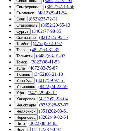
(8692)22-31-93
Севастополь
(3652)67-13-56
Симферополь
(4812)29-41-54
Смоленск
(862)225-72-31
Сочи
(8652)20-65-13
Ставрополь
(3462)77-98-35
Сургут
(8212)25-95-17
Сыктывкар
(4752)50-40-97
Тамбов
(4822)63-31-35
Тверь
(8482)63-91-07
Тольятти
(3822)98-41-53
Томск
(4872)33-79-87
Тула
(3452)66-21-18
Тюмень
(3012)59-97-51
Улан-Удэ
(8422)24-23-59
Ульяновск
(347)229-48-12
Уфа
(4212)92-98-04
Хабаровск
(8352)28-53-07
Чебоксары
(351)202-03-61
Челябинск
(8202)49-02-64
Череповец
(3022)38-34-83
Чита
(4112)23-90-97
Якутск