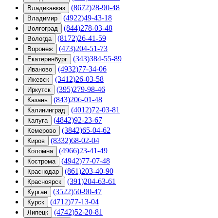
(8672)28-90-48
Владикавказ
(4922)49-43-18
Владимир
(844)278-03-48
Волгоград
(8172)26-41-59
Вологда
(473)204-51-73
Воронеж
(343)384-55-89
Екатеринбург
(4932)77-34-06
Иваново
(3412)26-03-58
Ижевск
(395)279-98-46
Иркутск
(843)206-01-48
Казань
(4012)72-03-81
Калининград
(4842)92-23-67
Калуга
(3842)65-04-62
Кемерово
(8332)68-02-04
Киров
(4966)23-41-49
Коломна
(4942)77-07-48
Кострома
(861)203-40-90
Краснодар
(391)204-63-61
Красноярск
(3522)50-90-47
Курган
(4712)77-13-04
Курск
(4742)52-20-81
Липецк