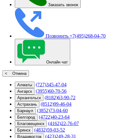
Заказать звонок
Позвонить
+7(495)268-04-70
Онлайн чат
< Отмена
(727)345-47-04
Алматы
(3955)60-70-56
Ангарск
(8182)63-90-72
Архангельск
(8512)99-46-04
Астрахань
(3852)73-04-60
Барнаул
(4722)40-23-64
Белгород
(4162)22-76-07
Благовещенск
(4832)59-03-52
Брянск
(423)249-28-31
Владивосток