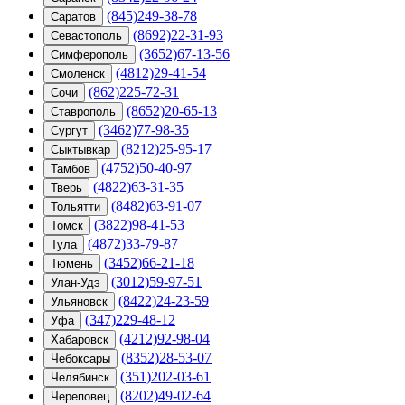
(845)249-38-78
Саратов
(8692)22-31-93
Севастополь
(3652)67-13-56
Симферополь
(4812)29-41-54
Смоленск
(862)225-72-31
Сочи
(8652)20-65-13
Ставрополь
(3462)77-98-35
Сургут
(8212)25-95-17
Сыктывкар
(4752)50-40-97
Тамбов
(4822)63-31-35
Тверь
(8482)63-91-07
Тольятти
(3822)98-41-53
Томск
(4872)33-79-87
Тула
(3452)66-21-18
Тюмень
(3012)59-97-51
Улан-Удэ
(8422)24-23-59
Ульяновск
(347)229-48-12
Уфа
(4212)92-98-04
Хабаровск
(8352)28-53-07
Чебоксары
(351)202-03-61
Челябинск
(8202)49-02-64
Череповец