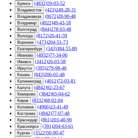
(4832)59-03-52
Брянск
(423)249-28-31
Владивосток
(8672)28-90-48
Владикавказ
(4922)49-43-18
Владимир
(844)278-03-48
Волгоград
(8172)26-41-59
Вологда
(473)204-51-73
Воронеж
(343)384-55-89
Екатеринбург
(4932)77-34-06
Иваново
(3412)26-03-58
Ижевск
(395)279-98-46
Иркутск
(843)206-01-48
Казань
(4012)72-03-81
Калининград
(4842)92-23-67
Калуга
(3842)65-04-62
Кемерово
(8332)68-02-04
Киров
(4966)23-41-49
Коломна
(4942)77-07-48
Кострома
(861)203-40-90
Краснодар
(391)204-63-61
Красноярск
(3522)50-90-47
Курган