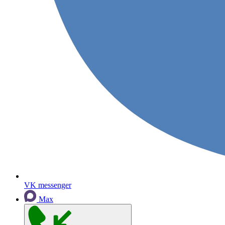
VK messenger
Max