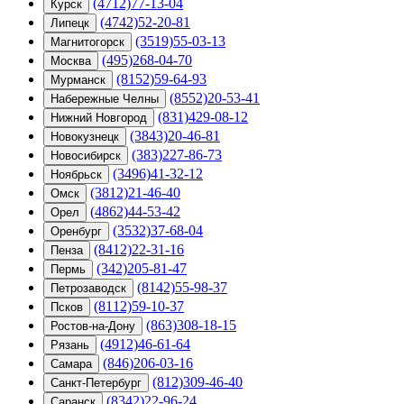
(4712)77-13-04
Курск
(4742)52-20-81
Липецк
(3519)55-03-13
Магнитогорск
(495)268-04-70
Москва
(8152)59-64-93
Мурманск
(8552)20-53-41
Набережные Челны
(831)429-08-12
Нижний Новгород
(3843)20-46-81
Новокузнецк
(383)227-86-73
Новосибирск
(3496)41-32-12
Ноябрьск
(3812)21-46-40
Омск
(4862)44-53-42
Орел
(3532)37-68-04
Оренбург
(8412)22-31-16
Пенза
(342)205-81-47
Пермь
(8142)55-98-37
Петрозаводск
(8112)59-10-37
Псков
(863)308-18-15
Ростов-на-Дону
(4912)46-61-64
Рязань
(846)206-03-16
Самара
(812)309-46-40
Санкт-Петербург
(8342)22-96-24
Саранск