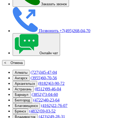
Заказать звонок
Позвонить
+7(495)268-04-70
Онлайн чат
< Отмена
(727)345-47-04
Алматы
(3955)60-70-56
Ангарск
(8182)63-90-72
Архангельск
(8512)99-46-04
Астрахань
(3852)73-04-60
Барнаул
(4722)40-23-64
Белгород
(4162)22-76-07
Благовещенск
(4832)59-03-52
Брянск
(423)249-28-31
Владивосток