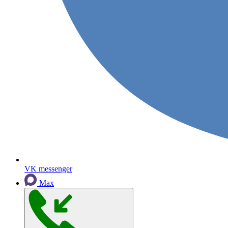
VK messenger
Max