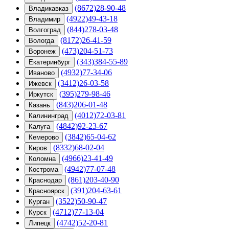
(8672)28-90-48
Владикавказ
(4922)49-43-18
Владимир
(844)278-03-48
Волгоград
(8172)26-41-59
Вологда
(473)204-51-73
Воронеж
(343)384-55-89
Екатеринбург
(4932)77-34-06
Иваново
(3412)26-03-58
Ижевск
(395)279-98-46
Иркутск
(843)206-01-48
Казань
(4012)72-03-81
Калининград
(4842)92-23-67
Калуга
(3842)65-04-62
Кемерово
(8332)68-02-04
Киров
(4966)23-41-49
Коломна
(4942)77-07-48
Кострома
(861)203-40-90
Краснодар
(391)204-63-61
Красноярск
(3522)50-90-47
Курган
(4712)77-13-04
Курск
(4742)52-20-81
Липецк