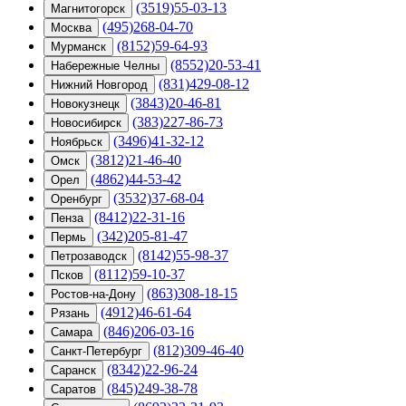
(3519)55-03-13
Магнитогорск
(495)268-04-70
Москва
(8152)59-64-93
Мурманск
(8552)20-53-41
Набережные Челны
(831)429-08-12
Нижний Новгород
(3843)20-46-81
Новокузнецк
(383)227-86-73
Новосибирск
(3496)41-32-12
Ноябрьск
(3812)21-46-40
Омск
(4862)44-53-42
Орел
(3532)37-68-04
Оренбург
(8412)22-31-16
Пенза
(342)205-81-47
Пермь
(8142)55-98-37
Петрозаводск
(8112)59-10-37
Псков
(863)308-18-15
Ростов-на-Дону
(4912)46-61-64
Рязань
(846)206-03-16
Самара
(812)309-46-40
Санкт-Петербург
(8342)22-96-24
Саранск
(845)249-38-78
Саратов