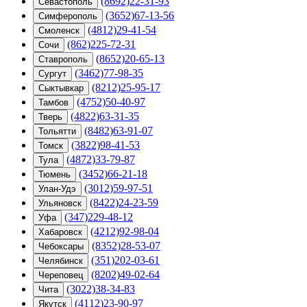
(8692)22-31-93
Севастополь
(3652)67-13-56
Симферополь
(4812)29-41-54
Смоленск
(862)225-72-31
Сочи
(8652)20-65-13
Ставрополь
(3462)77-98-35
Сургут
(8212)25-95-17
Сыктывкар
(4752)50-40-97
Тамбов
(4822)63-31-35
Тверь
(8482)63-91-07
Тольятти
(3822)98-41-53
Томск
(4872)33-79-87
Тула
(3452)66-21-18
Тюмень
(3012)59-97-51
Улан-Удэ
(8422)24-23-59
Ульяновск
(347)229-48-12
Уфа
(4212)92-98-04
Хабаровск
(8352)28-53-07
Чебоксары
(351)202-03-61
Челябинск
(8202)49-02-64
Череповец
(3022)38-34-83
Чита
(4112)23-90-97
Якутск