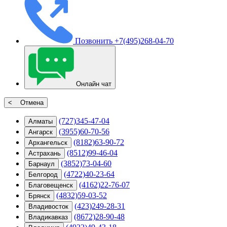
Позвонить
+7(495)268-04-70
Онлайн чат
< Отмена
(727)345-47-04
Алматы
(3955)60-70-56
Ангарск
(8182)63-90-72
Архангельск
(8512)99-46-04
Астрахань
(3852)73-04-60
Барнаул
(4722)40-23-64
Белгород
(4162)22-76-07
Благовещенск
(4832)59-03-52
Брянск
(423)249-28-31
Владивосток
(8672)28-90-48
Владикавказ