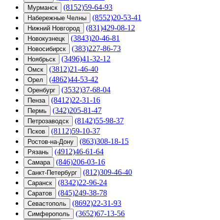
(8152)59-64-93
Мурманск
(8552)20-53-41
Набережные Челны
(831)429-08-12
Нижний Новгород
(3843)20-46-81
Новокузнецк
(383)227-86-73
Новосибирск
(3496)41-32-12
Ноябрьск
(3812)21-46-40
Омск
(4862)44-53-42
Орел
(3532)37-68-04
Оренбург
(8412)22-31-16
Пенза
(342)205-81-47
Пермь
(8142)55-98-37
Петрозаводск
(8112)59-10-37
Псков
(863)308-18-15
Ростов-на-Дону
(4912)46-61-64
Рязань
(846)206-03-16
Самара
(812)309-46-40
Санкт-Петербург
(8342)22-96-24
Саранск
(845)249-38-78
Саратов
(8692)22-31-93
Севастополь
(3652)67-13-56
Симферополь