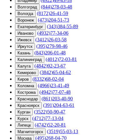
(4922)49-43-18
Владимир
(844)278-03-48
Волгоград
(8172)26-41-59
Вологда
(473)204-51-73
Воронеж
(343)384-55-89
Екатеринбург
(4932)77-34-06
Иваново
(3412)26-03-58
Ижевск
(395)279-98-46
Иркутск
(843)206-01-48
Казань
(4012)72-03-81
Калининград
(4842)92-23-67
Калуга
(3842)65-04-62
Кемерово
(8332)68-02-04
Киров
(4966)23-41-49
Коломна
(4942)77-07-48
Кострома
(861)203-40-90
Краснодар
(391)204-63-61
Красноярск
(3522)50-90-47
Курган
(4712)77-13-04
Курск
(4742)52-20-81
Липецк
(3519)55-03-13
Магнитогорск
(495)268-04-70
Москва