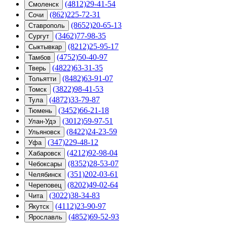
(4812)29-41-54
Смоленск
(862)225-72-31
Сочи
(8652)20-65-13
Ставрополь
(3462)77-98-35
Сургут
(8212)25-95-17
Сыктывкар
(4752)50-40-97
Тамбов
(4822)63-31-35
Тверь
(8482)63-91-07
Тольятти
(3822)98-41-53
Томск
(4872)33-79-87
Тула
(3452)66-21-18
Тюмень
(3012)59-97-51
Улан-Удэ
(8422)24-23-59
Ульяновск
(347)229-48-12
Уфа
(4212)92-98-04
Хабаровск
(8352)28-53-07
Чебоксары
(351)202-03-61
Челябинск
(8202)49-02-64
Череповец
(3022)38-34-83
Чита
(4112)23-90-97
Якутск
(4852)69-52-93
Ярославль