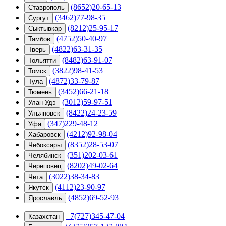
(8652)20-65-13
Ставрополь
(3462)77-98-35
Сургут
(8212)25-95-17
Сыктывкар
(4752)50-40-97
Тамбов
(4822)63-31-35
Тверь
(8482)63-91-07
Тольятти
(3822)98-41-53
Томск
(4872)33-79-87
Тула
(3452)66-21-18
Тюмень
(3012)59-97-51
Улан-Удэ
(8422)24-23-59
Ульяновск
(347)229-48-12
Уфа
(4212)92-98-04
Хабаровск
(8352)28-53-07
Чебоксары
(351)202-03-61
Челябинск
(8202)49-02-64
Череповец
(3022)38-34-83
Чита
(4112)23-90-97
Якутск
(4852)69-52-93
Ярославль
+7(727)345-47-04
Казахстан