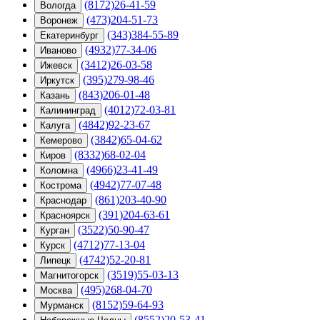
(8172)26-41-59
Вологда
(473)204-51-73
Воронеж
(343)384-55-89
Екатеринбург
(4932)77-34-06
Иваново
(3412)26-03-58
Ижевск
(395)279-98-46
Иркутск
(843)206-01-48
Казань
(4012)72-03-81
Калининград
(4842)92-23-67
Калуга
(3842)65-04-62
Кемерово
(8332)68-02-04
Киров
(4966)23-41-49
Коломна
(4942)77-07-48
Кострома
(861)203-40-90
Краснодар
(391)204-63-61
Красноярск
(3522)50-90-47
Курган
(4712)77-13-04
Курск
(4742)52-20-81
Липецк
(3519)55-03-13
Магнитогорск
(495)268-04-70
Москва
(8152)59-64-93
Мурманск
(8552)20-53-41