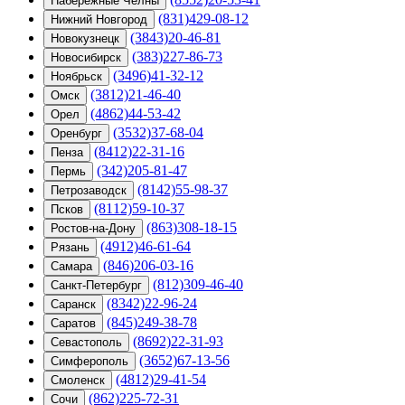
Набережные Челны
(831)429-08-12
Нижний Новгород
(3843)20-46-81
Новокузнецк
(383)227-86-73
Новосибирск
(3496)41-32-12
Ноябрьск
(3812)21-46-40
Омск
(4862)44-53-42
Орел
(3532)37-68-04
Оренбург
(8412)22-31-16
Пенза
(342)205-81-47
Пермь
(8142)55-98-37
Петрозаводск
(8112)59-10-37
Псков
(863)308-18-15
Ростов-на-Дону
(4912)46-61-64
Рязань
(846)206-03-16
Самара
(812)309-46-40
Санкт-Петербург
(8342)22-96-24
Саранск
(845)249-38-78
Саратов
(8692)22-31-93
Севастополь
(3652)67-13-56
Симферополь
(4812)29-41-54
Смоленск
(862)225-72-31
Сочи