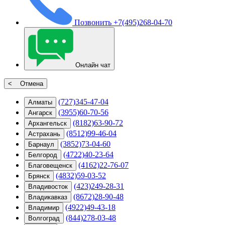
Позвонить
+7(495)268-04-70
Онлайн чат
< Отмена
(727)345-47-04
Алматы
(3955)60-70-56
Ангарск
(8182)63-90-72
Архангельск
(8512)99-46-04
Астрахань
(3852)73-04-60
Барнаул
(4722)40-23-64
Белгород
(4162)22-76-07
Благовещенск
(4832)59-03-52
Брянск
(423)249-28-31
Владивосток
(8672)28-90-48
Владикавказ
(4922)49-43-18
Владимир
(844)278-03-48
Волгоград